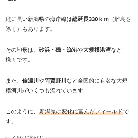
縦に長い新潟県の海岸線は
総延長330ｋｍ
（離島を
除く）もあります。
その地形は、
砂浜・磯・漁港
や
大規模港湾
など
様々です。
また、
信濃川
や
阿賀野川
など全国的に有名な大規
模河川がいくつも流れています。
このように、
新潟県は変化に富んだフィールド
で
す。
あわせて読みたい