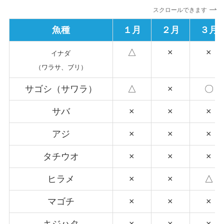
スクロールできます
魚種
１月
２月
３月
△
×
×
イナダ
（ワラサ、ブリ）
サゴシ（サワラ）
△
×
〇
サバ
×
×
×
アジ
×
×
×
タチウオ
×
×
×
ヒラメ
×
×
△
マゴチ
×
×
×