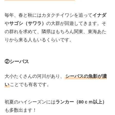
毎年、春と秋にはカタクチイワシを追って
イナダ
や
サゴシ（サワラ）
の大群が回遊してきます。そ
の群れを求めて、隣県はもちろん関東、東海あた
りから来る人もいるくらいです。
②シーバス
大小たくさんの河川があり、
シーバスの魚影が濃
い
ことでも有名です。
初夏のハイシーズンには
ランカー（80ｃｍ以上）
も多数出ます！