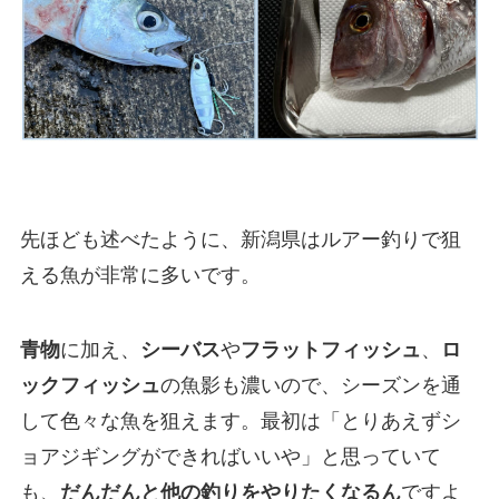
先ほども述べたように、新潟県はルアー釣りで狙
える魚が非常に多いです。
青物
に加え、
シーバス
や
フラットフィッシュ
、
ロ
ックフィッシュ
の魚影も濃いので、シーズンを通
して色々な魚を狙えます。最初は「とりあえずシ
ョアジギングができればいいや」と思っていて
も、
だんだんと他の釣りをやりたくなるん
ですよ