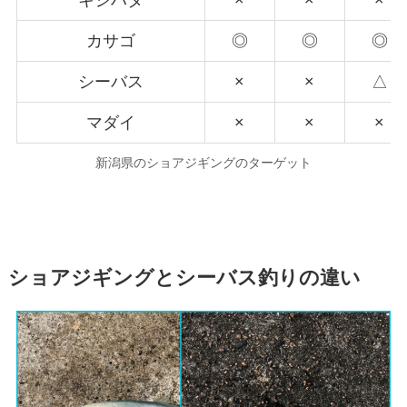
キジハタ
×
×
×
カサゴ
◎
◎
◎
シーバス
×
×
△
マダイ
×
×
×
新潟県のショアジギングのターゲット
ショアジギングとシーバス釣りの違い