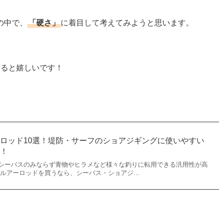
の中で、
「硬さ」
に着目して考えてみようと思います。
てると嬉しいです！
ロッド10選！堤防・サーフのショアジギングに使いやすい
選！
シーバスのみならず青物やヒラメなど様々な釣りに転用できる汎用性が高
 ルアーロッドを買うなら、シーバス・ショアジ…