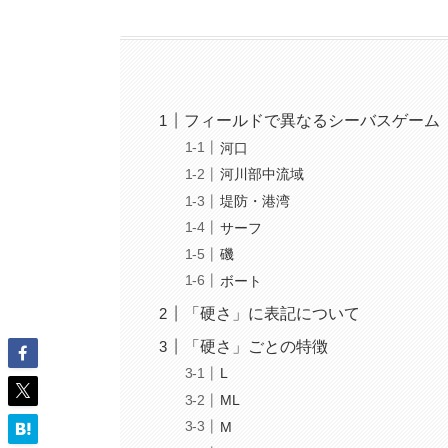
フィールドで異なるシーバスゲーム
河口
河川部中流域
堤防・港湾
サーフ
磯
ボート
「硬さ」に表記について
「硬さ」ごとの特徴
L
ML
M