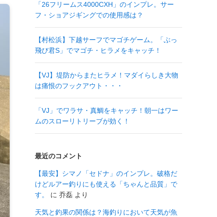
「26フリームス4000CXH」のインプレ。サー
フ・ショアジギングでの使用感は？
【村松浜】下越サーフでマゴチゲーム。「ぶっ
飛び君S」でマゴチ・ヒラメをキャッチ！
【VJ】堤防からまたヒラメ！マダイらしき大物
は痛恨のフックアウト・・・
「VJ」でワラサ・真鯛をキャッチ！朝一はワー
ムのスローリトリーブが効く！
最近のコメント
【最安】シマノ「セドナ」のインプレ。破格だ
けどルアー釣りにも使える「ちゃんと品質」で
す。
に
乔磊
より
天気と釣果の関係は？海釣りにおいて天気が魚