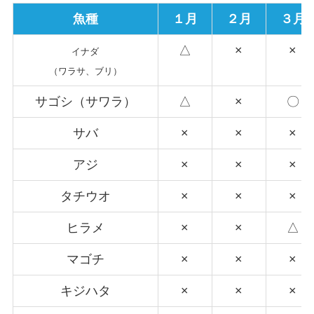
魚種
１月
２月
３月
△
×
×
イナダ
（ワラサ、ブリ）
サゴシ（サワラ）
△
×
〇
サバ
×
×
×
アジ
×
×
×
タチウオ
×
×
×
ヒラメ
×
×
△
マゴチ
×
×
×
キジハタ
×
×
×