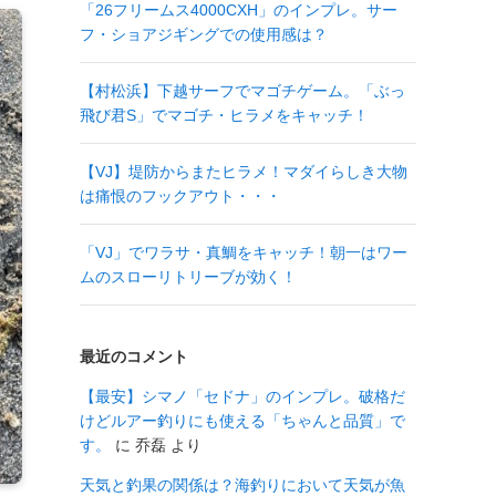
「26フリームス4000CXH」のインプレ。サー
フ・ショアジギングでの使用感は？
【村松浜】下越サーフでマゴチゲーム。「ぶっ
飛び君S」でマゴチ・ヒラメをキャッチ！
【VJ】堤防からまたヒラメ！マダイらしき大物
は痛恨のフックアウト・・・
「VJ」でワラサ・真鯛をキャッチ！朝一はワー
ムのスローリトリーブが効く！
最近のコメント
【最安】シマノ「セドナ」のインプレ。破格だ
けどルアー釣りにも使える「ちゃんと品質」で
す。
に
乔磊
より
天気と釣果の関係は？海釣りにおいて天気が魚