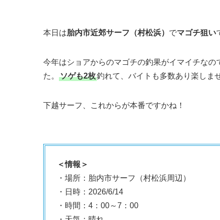
本日は
胎内市近郊サーフ（村松浜）
で
マゴチ狙い
今年はショアからのマゴチの釣果がイマイチなの
た。
ソゲも2枚
釣れて、バイトも多数あり楽しま
下越サーフ、これからが本番ですかね！
＜情報＞
・場所：胎内市サーフ（村松浜周辺）
・日時：2026/6/14
・時間：4：00～7：00
・天気：晴れ