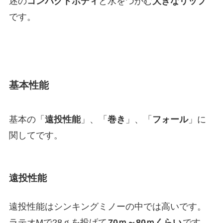
述の
コンパクトボディ
と水をつかむ
大きなリップ
です。
基本性能
基本の「
遠投性能
」、「
巻き
」、「
フォール
」に
関してです。
遠投性能
遠投性能はシンキングミノーの中では高いです。
ラテオMで28ｇを投げて
70ｍ～80ｍくらい
です。