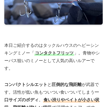
本日ご紹介するのはタックルハウスのヘビーシン
キングミノー「
コンタクトフリッツ
」。青物やシ
ーバス狙いのミノーとして人気の高いルアーで
す。
コンパクトシルエット
と
圧倒的な飛距離
が武器で
す。活性が低い魚もついつい食いついてしまう
一
口サイズのボディ
。
食い渋りやベイトが小さい状