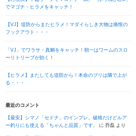
でマゴチ・ヒラメをキャッチ！
【VJ】堤防からまたヒラメ！マダイらしき大物は痛恨の
フックアウト・・・
「VJ」でワラサ・真鯛をキャッチ！朝一はワームのスロ
ーリトリーブが効く！
【ヒラメ】またしても堤防から！本命のブリは隣で上が
る・・・
最近のコメント
【最安】シマノ「セドナ」のインプレ。破格だけどルア
ー釣りにも使える「ちゃんと品質」です。
に
乔磊
より