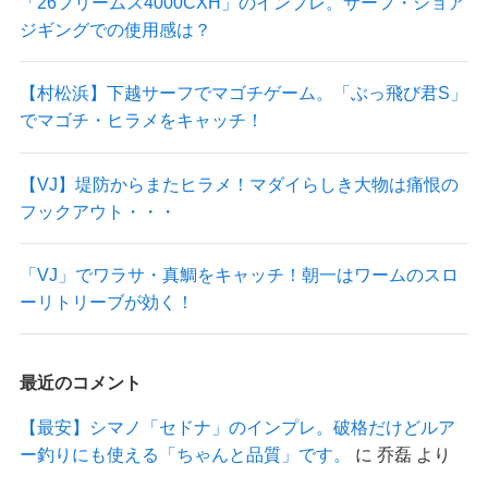
「26フリームス4000CXH」のインプレ。サーフ・ショア
ジギングでの使用感は？
【村松浜】下越サーフでマゴチゲーム。「ぶっ飛び君S」
でマゴチ・ヒラメをキャッチ！
【VJ】堤防からまたヒラメ！マダイらしき大物は痛恨の
フックアウト・・・
「VJ」でワラサ・真鯛をキャッチ！朝一はワームのスロ
ーリトリーブが効く！
最近のコメント
【最安】シマノ「セドナ」のインプレ。破格だけどルア
ー釣りにも使える「ちゃんと品質」です。
に
乔磊
より